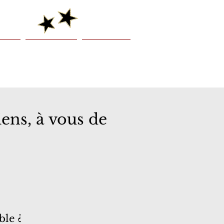
venir
Présentation
Je réserve !
ens, à vous de
le ¿