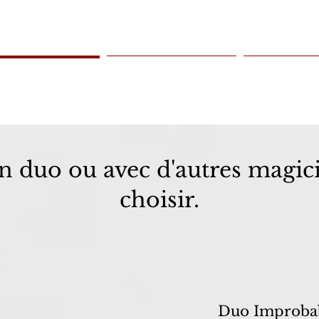
tations pour adultes
Prestations pour enfants
Evenements à 
en duo ou avec d'autres magici
choisir.
Duo Improbab