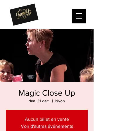
Magic Close Up
dim. 31 déc.
  |  
Nyon
Aucun billet en vente
Voir d'autres événements