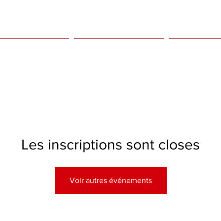
tations pour adultes
Prestations pour enfants
Evenements à 
Les inscriptions sont closes
Voir autres événements