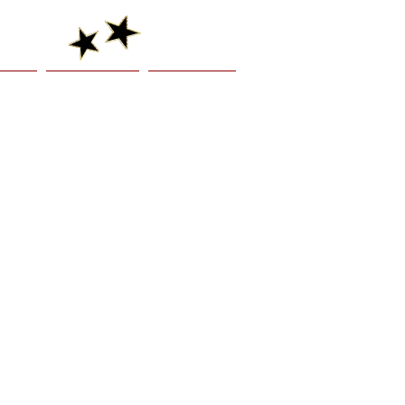
venir
Présentation
Je réserve !