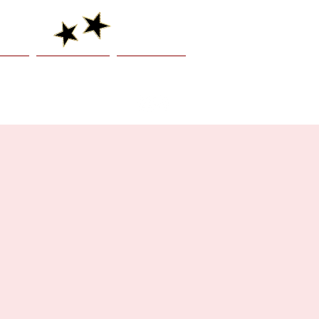
venir
Présentation
Je réserve !