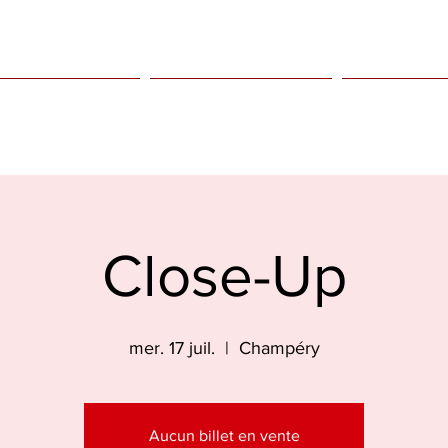
tations pour adultes
Prestations pour enfants
Evenements à 
Close-Up
mer. 17 juil.
  |  
Champéry
Aucun billet en vente