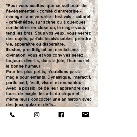
"Pour vous adultes, que ce soit pour de
l'événementiel - comité d'entreprise -
mariage - anniversaire - festivals - cabaret
- café-théâtre, sur scène ou à quelques
centimètres en close up, la magie vous
tend les bras. Sous vos yeux, vous verrez
des objets, parfois insaisissables, prendre
vie, apparaître ou disparaître.
Illusion, prestidigitation, mentalisme,
divination, vous et vos convives serez
toujours divertis, dans la joie, l'humour et
la bonne humeur.
Pour les plus petits, n'oublions pas la
magie pour enfants. Dynamique, interactif,
participatif, festif, visuel et enchanteur.
Avec la possibilité de leur apprendre des
tours de magie, les arts du cirque et
même leurs concocter une animation avec
des jeux, quizz et défis...
Vous désirez vivre un moment magique?
Avec Sacha vous ne serez pas seulement
spectateur, mais pourrez, vous aussi,
devenir magicien! "