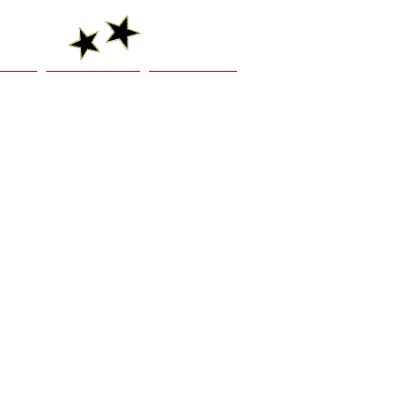
venir
Présentation
Je réserve !