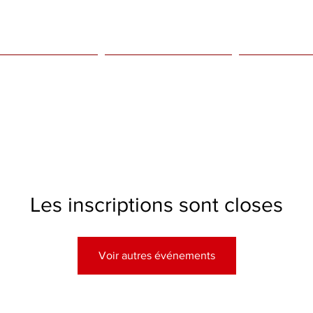
tations pour adultes
Prestations pour enfants
Evenements à 
Les inscriptions sont closes
Voir autres événements